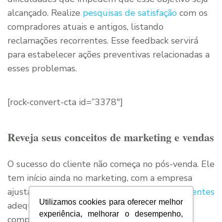
alcançado. Realize
pesquisas de satisfação
com os
compradores atuais e antigos, listando
reclamações recorrentes. Esse feedback servirá
para estabelecer ações preventivas relacionadas a
esses problemas.
[rock-convert-cta id=”3378″]
Reveja seus conceitos de marketing e vendas
O sucesso do cliente não começa no pós-venda. Ele
tem início ainda no marketing, com a empresa
ajustando suas ações para a
prospecção de clientes
Utilizamos cookies para oferecer melhor
adequados. É impossível fazer com que um
experiência, melhorar o desempenho,
comprador que não tem perfil (ou fit) para o