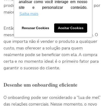
analisar como você interage em nosso
produto ou serviço se sinta satisfeito com ele, por
site e personalizar conteúdo.
maiores que sejam os esforços do CS.
Saiba mais
Então, é essencial mudar a mentalidade até
Recusar Cookies
Aceitar Cookies
mesmo dos setores de vendas e de marketing. O
que importa não é vender o produto a qualquer
custo, mas oferecer a solução para quem
realmente pode se beneficiar com ela. A compra
certa e no momento ideal é o primeiro fator para
garantir o sucesso do cliente.
Desenhe um onboarding eficiente
O onboarding pode ser considerado a “lua de mel”
das relações comerciais. Nesse momento, o novo