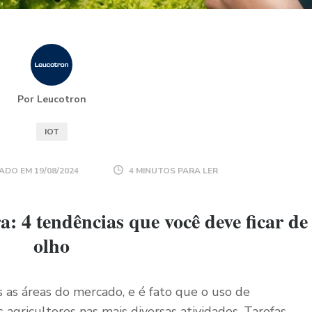
Por Leucotron
IOT
ADO EM
19/08/2024
4 MINUTOS PARA LER
a: 4 tendências que você deve ficar de
olho
as áreas do mercado, e é fato que o uso de
 agricultores nas mais diversas atividades. Tarefas