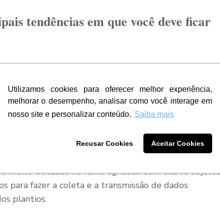
ipais tendências em que você deve ficar
vanços tecnológicos na área da agricultura, algumas
e as mais utilizadas e consideradas importantes, vamos
Utilizamos cookies para oferecer melhor experiência,
o e que viraram tendência no setor. Confira quais são
melhorar o desempenho, analisar como você interage em
nosso site e personalizar conteúdo.
Saiba mais
Recusar Cookies
Aceitar Cookies
o muito utilizada no ramo agrícola. Com ela, os objeto
s para fazer a coleta e a transmissão de dados
os plantios.