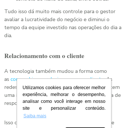
Tudo isso dá muito mais controle para o gestor
avaliar a lucratividade do negócio e diminui o
tempo da equipe investido nas operações do dia a
dia.
Relacionamento com o cliente
A tecnologia também mudou a forma como
as
companhias se relacionam com o cliente
. As
redes sociais e os recursos de chatbots permitem
Utilizamos cookies para oferecer melhor
uma interação ágil, o que auxilia muito na hora de
experiência, melhorar o desempenho,
analisar como você interage em nosso
responder dúvidas ou resolver problemas.
site e personalizar conteúdo.
Saiba mais
Isso diminui o tempo investido nas atividades e