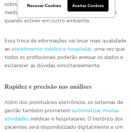
sobre a correta administração das doses e o
Recusar Cookies
Aceitar Cookies
médico poderá verificar o atendimento mesmo
quando estiver em outro ambiente.
Essa troca de informações vai levar mais qualidade
ao
atendimento médico e hospitalar
, uma vez que
todos os profissionais poderão acessar os dados e
esclarecer as dúvidas simultaneamente.
Rapidez e precisão nas análises
Além dos prontuários eletrônicos, os sistemas de
gestão também prometem
automatizar muitas
atividades
médicas e hospitalares. O histórico dos
pacientes será disponibilizado digitalmente e um