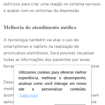
elétricos para criar uma reação no sistema nervoso
e acabar com os sintomas da depressão.
Melhoria do atendimento médico
A tecnologia também vai aliar o uso de
smartphones e tablets na realização de
prontuários eletrônicos. Será possível visualizar
todas as informações dos pacientes por essas
ferramentas, pois os dados serão acessados online.
Utilizamos cookies para oferecer melhor
experiência, melhorar o desempenho,
Dessa forma, será possível verificar os
analisar como você interage em nosso
medicamentos prescritos pelo médico e
site e personalizar conteúdo.
acompanhar no painel de checagem se eles foram
Saiba mais
aplicados no paciente. O enfermeiro terá certeza