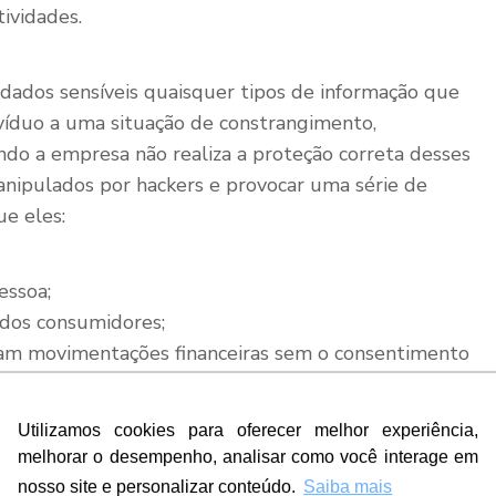
tividades.
dados sensíveis quaisquer tipos de informação que
víduo a uma situação de constrangimento,
ndo a empresa não realiza a proteção correta desses
nipulados por hackers e provocar uma série de
ue eles:
essoa;
 dos consumidores;
izam movimentações financeiras sem o consentimento
rio da internet de realizar ações ilegais que não
Utilizamos cookies para oferecer melhor experiência,
melhorar o desempenho, analisar como você interage em
mpresa por não garantir a preservação dos dados e
nosso site e personalizar conteúdo.
Saiba mais