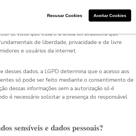
ações.
ízos que tanto o titular dos dados quanto as empresas
Recusar Cookies
Aceitar Cookies
sas informações. Por isso, a importância de se adequar
GPD, visto que essa é a única lei brasileira que
fundamentais de liberdade, privacidade e de livre
idores e usuários da internet.
de desses dados, a LGPD determina que o acesso aos
scentes só pode ser feito mediante o consentimento de
ação dessas informações sem a autorização só é
do é necessário solicitar a presença do responsável
dos sensíveis e dados pessoais?