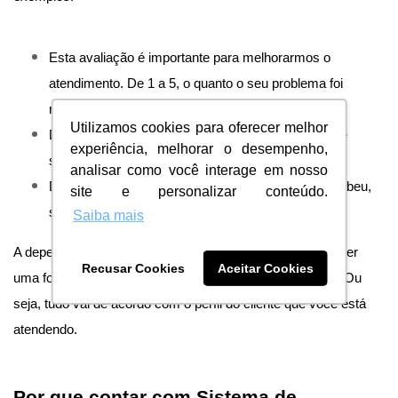
Esta avaliação é importante para melhorarmos o
atendimento. De 1 a 5, o quanto o seu problema foi
resolvido?
Utilizamos cookies para oferecer melhor
De 0 a 10, indique as chances de recomendar esse
experiência, melhorar o desempenho,
serviço ou produto para outra pessoa?
analisar como você interage em nosso
De 0 a 5, como você avalia o atendimento que recebeu,
site e personalizar conteúdo.
sendo 0 “Péssimo” e 5 “Excelente”?
Saiba mais
A depender do
tom de voz
da empresa, é possível escolher
Recusar Cookies
Aceitar Cookies
uma formulação de frases mais informal ou mais formal. Ou
seja, tudo vai de acordo com o perfil do cliente que você está
atendendo.
Por que contar com Sistema de