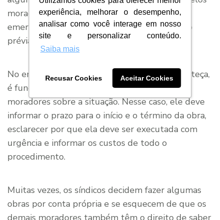
Utilizamos cookies para oferecer melhor
moradores em assembleia. Apenas casos
experiência, melhorar o desempenho,
analisar como você interage em nosso
emergenciais podem ser feitos sem aprovação
site e personalizar conteúdo.
prévia.
Saiba mais
No entanto, mesmo que esse imprevisto aconteça,
Recusar Cookies
Aceitar Cookies
é fundamental que o síndico avise os demais
moradores sobre a situação. Nesse caso, ele deve
informar o prazo para o início e o término da obra,
esclarecer por que ela deve ser executada com
urgência e informar os custos de todo o
procedimento.
Muitas vezes, os síndicos decidem fazer algumas
obras por conta própria e se esquecem de que os
demais moradores também têm o direito de saber