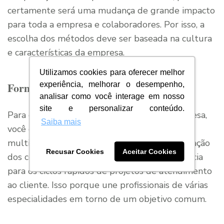
certamente será uma mudança de grande impacto
para toda a empresa e colaboradores. Por isso, a
escolha dos métodos deve ser baseada na cultura
e características da empresa.
Utilizamos cookies para oferecer melhor
Forme equipes multidisciplinares
experiência, melhorar o desempenho,
analisar como você interage em nosso
site e personalizar conteúdo.
Para construir uma cultura ágil em sua empresa,
Saiba mais
você deverá investir na formação de equipes
multidisciplinares, pois essa forma de qualificação
Recusar Cookies
Aceitar Cookies
dos colaboradores permite uma maior eficiência
para os ciclos rápidos de projetos de atendimento
ao cliente. Isso porque une profissionais de várias
especialidades em torno de um objetivo comum.