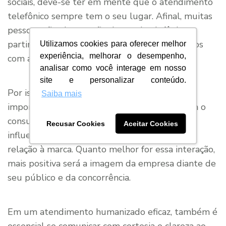
sociais, deve-se ter em mente que o atendimento
telefônico sempre tem o seu lugar. Afinal, muitas
pessoas não abrem mão do canal telefônico, a
partir do qual muitos se sentem mais próximos
Utilizamos cookies para oferecer melhor
experiência, melhorar o desempenho,
com a empresa.
analisar como você interage em nosso
site e personalizar conteúdo.
Por isso, o atendimento telefônico é uma
Saiba mais
importante estratégia no
relacionamento
com o
consumidor. A maneira como ele é tratado
Recusar Cookies
Aceitar Cookies
influencia diretamente na sua percepção em
relação à marca. Quanto melhor for essa interação,
mais positiva será a imagem da empresa diante de
seu público e da concorrência.
Em um atendimento humanizado eficaz, também é