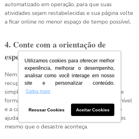
automatizado em operação, para que suas
atividades sejam restabelecidas e sua página volte
a ficar online no menor espaço de tempo possível.
4. Conte com a orientação de
especialistas no assunto
Utilizamos cookies para oferecer melhor
experiência, melhorar o desempenho,
Nem sempre criar um plano eficiente de
analisar como você interage em nosso
recuperação de desastres em TI é uma tarefa
site e personalizar conteúdo.
simples. Para ter êxito, é necessário analisar de
Saiba mais
forma imparcial toda sua infraestrutura disponível
e a capacidade da sua equipe. Um olhar crítico
Recusar Cookies
Aceitar Cookies
ajuda a detectar riscos e vulnerabilidades antes
mesmo que o desastre aconteça.