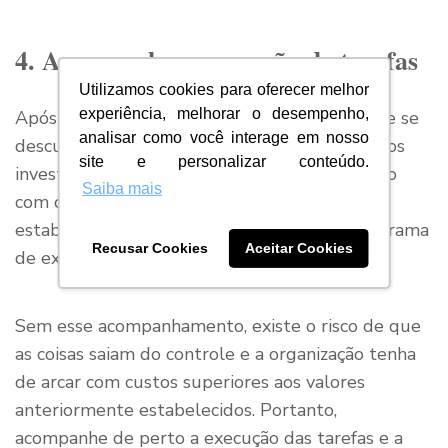
4. Acompanhe a execução de tarefas
Utilizamos cookies para oferecer melhor
experiência, melhorar o desempenho,
Após o início das atividades, o gestor não pode se
analisar como você interage em nosso
descuidar. É preciso ficar atento e verificar se os
site e personalizar conteúdo.
investimentos anteriormente planejados estão
Saiba mais
com o andamento em dia, dentro do que foi
estabelecido no orçamento de TI e no cronograma
Recusar Cookies
Aceitar Cookies
de execução.
Sem esse acompanhamento, existe o risco de que
as coisas saiam do controle e a organização tenha
de arcar com custos superiores aos valores
anteriormente estabelecidos. Portanto,
acompanhe de perto a execução das tarefas e a