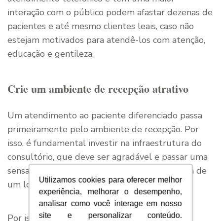
interação com o público podem afastar dezenas de
pacientes e até mesmo clientes leais, caso não
estejam motivados para atendê-los com atenção,
educação e gentileza.
Crie um ambiente de recepção atrativo
Um atendimento ao paciente diferenciado passa
primeiramente pelo ambiente de recepção. Por
isso, é fundamental investir na infraestrutura do
consultório, que deve ser agradável e passar uma
sensação de limpeza e cuidado, já que se trata de
Utilizamos cookies para oferecer melhor
um local ligado à saúde e ao bem-estar.
experiência, melhorar o desempenho,
analisar como você interage em nosso
site e personalizar conteúdo.
Por isso, na sala de espera, as pessoas devem