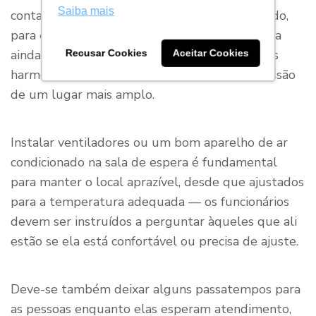
Saiba mais
contar com um espaço confortável e organizado,
para esperar consultas e exames. Para torná-la
ainda mais atrativa, invista em móveis de cores
Recusar Cookies
Aceitar Cookies
harmônicas, dispostos de forma a dar a impressão
de um lugar mais amplo.
Instalar ventiladores ou um bom aparelho de ar
condicionado na sala de espera é fundamental
para manter o local aprazível, desde que ajustados
para a temperatura adequada — os funcionários
devem ser instruídos a perguntar àqueles que ali
estão se ela está confortável ou precisa de ajuste.
Deve-se também deixar alguns passatempos para
as pessoas enquanto elas esperam atendimento,