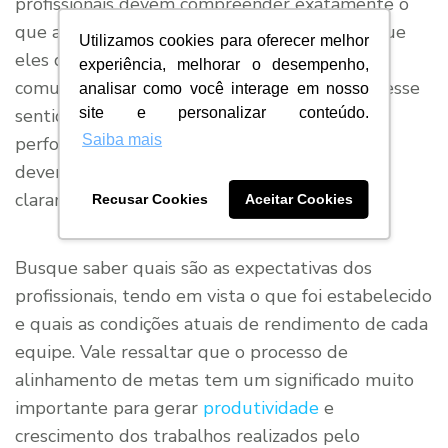
profissionais devem compreender exatamente o
que a instituição espera deles, bem como o que
Utilizamos cookies para oferecer melhor
eles devem esperar dela. Tudo precisa ser
experiência, melhorar o desempenho,
comunicado de forma clara e transparente. Nesse
analisar como você interage em nosso
site e personalizar conteúdo.
sentido, para pôr em prática a
gestão
de
Saiba mais
performance do setor de TI, os colaboradores
devem ter os planos, metas e objetivos
claramente alinhados com seus superiores.
Recusar Cookies
Aceitar Cookies
Busque saber quais são as expectativas dos
profissionais, tendo em vista o que foi estabelecido
e quais as condições atuais de rendimento de cada
equipe. Vale ressaltar que o processo de
alinhamento de metas tem um significado muito
importante para gerar
produtividade
e
crescimento dos trabalhos realizados pelo