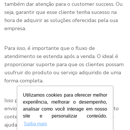
também dar atenção para o customer success. Ou
seja, garantir que esse cliente tenha sucesso na
hora de adquirir as soluções oferecidas pela sua
empresa.
Para isso, é importante que o fluxo de
atendimento se estenda após a venda. O ideal é
proporcionar suporte para que os clientes possam
usufruir do produto ou serviço adquirido de uma
forma completa.
Utilizamos cookies para oferecer melhor
Isso pode ser feito, por exemplo, por meio do
experiência, melhorar o desempenho,
envio de e-mails automáticos de agradecimento
analisar como você interage em nosso
contendo materiais, conteúdos e tutoriais que
site e personalizar conteúdo.
ajudam nessa jornada inicial de exploração da
Saiba mais