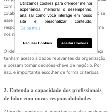
Utilizamos cookies para oferecer melhor
com precisão o nível de confiança de cada
experiência, melhorar o desempenho,
colaborador em posição de liderança, definindo se
analisar como você interage em nosso
esse profissional pode lidar com novas
site e personalizar conteúdo.
responsabilidades que impactam de maior forma
Saiba mais
nos resultados do negócio.
Recusar Cookies
Aceitar Cookies
O ideal é que apenas colaboradores de confiança
tenham acesso a dados relevantes da organização
e possam tomar decisões-chave de negócio. Por
isso, é importante escolher de forma criteriosa.
3. Entenda a capacidade dos profissionais
de lidar com novas responsabilidades
Além dos gestores, é importante avaliar os demais