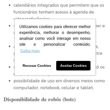
calendários integrados que permitem que os
funcionários tenham acesso à agenda de
videoconferências;
sistema de telefonia
da empresa, para fazer e
Utilizamos cookies para oferecer melhor
receber ligações externas pelo Microsoft
experiência, melhorar o desempenho,
analisar como você interage em nosso
Teams
site e personalizar conteúdo.
arquivos compartilhados entre as equipes,
Saiba mais
possibilitando que os times cooperem entre
si na resolução de cases;
Recusar Cookies
Aceitar Cookies
integração com diversos
aplicativos
, não só os
do Pacote Office padrão;
possibilidade de uso em diversos meios como
computador, notebook, celular e tablet.
Disponibilidade de robôs (bots)