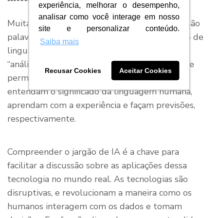
experiência, melhorar o desempenho,
analisar como você interage em nosso
Muitas das tecnologias revolucionárias de IA são
site e personalizar conteúdo.
palavras-chave comuns, como “processamento de
Saiba mais
linguagem natural”, “aprendizado profundo” e
“análise preditiva” — tecnologias de ponta que
Recusar Cookies
Aceitar Cookies
permitem que os sistemas de computador
entendam o significado da linguagem humana,
aprendam com a experiência e façam previsões,
respectivamente.
Compreender o jargão de IA é a chave para
facilitar a discussão sobre as aplicações dessa
tecnologia no mundo real. As tecnologias são
disruptivas, e revolucionam a maneira como os
humanos interagem com os dados e tomam