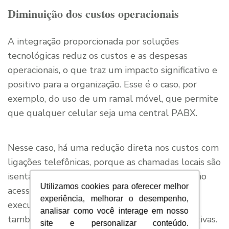
Diminuição dos custos operacionais
A integração proporcionada por soluções
tecnológicas reduz os custos e as despesas
operacionais, o que traz um impacto significativo e
positivo para a organização. Esse é o caso, por
exemplo, do uso de um ramal móvel, que permite
que qualquer celular seja uma central PABX.
Nesse caso, há uma redução direta nos custos com
ligações telefônicas, porque as chamadas locais são
isentas de cobrança. Ainda há mais facilidade no
Utilizamos cookies para oferecer melhor
acesso às informações e melhoria no prazo de
experiência, melhorar o desempenho,
execução das atividades, dois aspectos que
analisar como você interage em nosso
também contribuem para as finanças corporativas.
site e personalizar conteúdo.