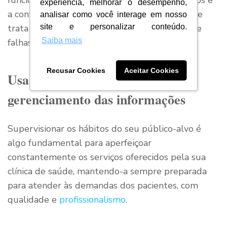
funcionários para a realização dos atendimentos e
experiência, melhorar o desempenho,
a confecção dos relatórios. Além disso, como se
analisar como você interage em nosso
site e personalizar conteúdo.
trata de um sistema otimizado, a ocorrência de
Saiba mais
falhas e erro humano é bastante reduzida.
Recusar Cookies
Aceitar Cookies
Usar plataformas para
gerenciamento das informações
Supervisionar os hábitos do seu público-alvo é
algo fundamental para aperfeiçoar
constantemente os serviços oferecidos pela sua
clínica de saúde, mantendo-a sempre preparada
para atender às demandas dos pacientes, com
qualidade e
profissionalismo
.