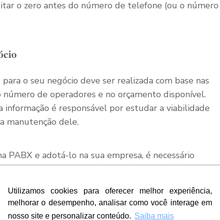
igitar o zero antes do número de telefone (ou o número
ócio
para o seu negócio deve ser realizada com base nas
o número de operadores e no orçamento disponível.
a informação é responsável por estudar a viabilidade
r a manutenção dele.
ma PABX e adotá-lo na sua empresa, é necessário
icar as dores nos processos de comunicação da empresa.
Utilizamos cookies para oferecer melhor experiência,
do para todas as rotinas operacionais. Afinal, caso a
melhorar o desempenho, analisar como você interage em
, por exemplo, não faz sentido instalar a solução em
nosso site e personalizar conteúdo.
Saiba mais