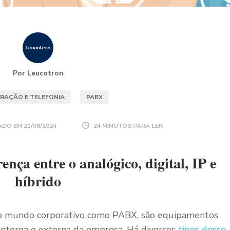
Por Leucotron
RAÇÃO E TELEFONIA
PABX
ADO EM
21/08/2024
24 MINUTOS PARA LER
nça entre o analógico, digital, IP e
híbrido
s no mundo corporativo como PABX, são equipamentos
nterna e externa da empresa. Há diversos
tipos desse