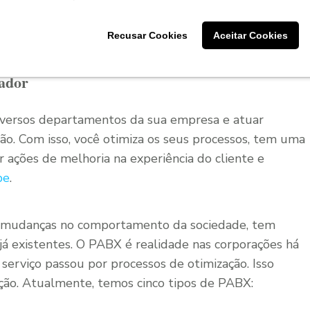
, com certeza, tem interfaces contínuas com outras
Recusar Cookies
Aceitar Cookies
vador
iversos departamentos da sua empresa e atuar
ão. Com isso, você otimiza os seus processos, tem uma
 ações de melhoria na experiência do cliente e
pe
.
s mudanças no comportamento da sociedade, tem
já existentes. O PABX é realidade nas corporações há
u serviço passou por processos de otimização. Isso
ução. Atualmente, temos cinco tipos de PABX: